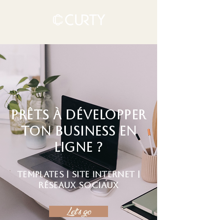
prêts à développer
ton business en
ligne ?
templates | site internet |
réseaux sociaux
Let's go