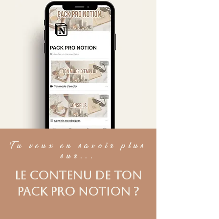
Tu veux en savoir plus
sur...
le contenu de ton
pack pro notion ?