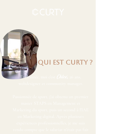
qui est curty ?
Chloé
,
Enchantée, moi c'est
26 ans,
webdesigner et community manager.
Passionnée de sport, j'ai obtenu un premier
master STAPS en Management et
Marketing du sport, puis un second à l'IAE
en Marketing digital. Après plusieurs
expériences professionnelles, je me suis
rendu compte que le salariat n'était pas fait