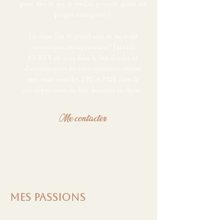
pour moi et que je voulais pouvoir gérer ma
propre entreprise !
J'ai donc fait le grand saut et me voilà
maintenant entrepreneure ! J'ai créé
CURTY en 2023 dans le but d'aider et
d'accompagner les entrepreneurs comme
moi, mais aussi les TPE et PME dans le
développement de leur business en ligne.
Me contacter
mes passions