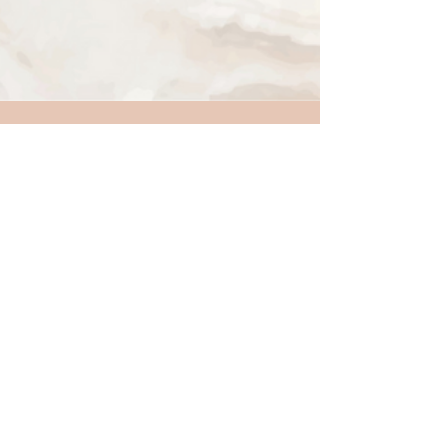
1 min de lecture
polices gratuites à
télécharger
Je t'ai trouvé 6 nouvelles polices à usage
commercial que tu vas adorer. Les polices
réservées à cet usage sont idéales pour tous les...