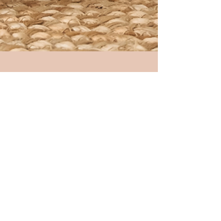
2 min de lecture
Crée ta propre palette de
couleurs
La couleur joue un rôle énorme dans la façon dont
les gens perçoivent ta marque. Il est donc
important de choisir les bonnes, celles qui...