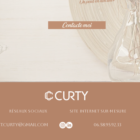
On peut en discuter
Contacte moi
Réseaux sociaux
Site internet sur-mesure
T.CURTY@GMAIL.COM
06.58.95.92.33