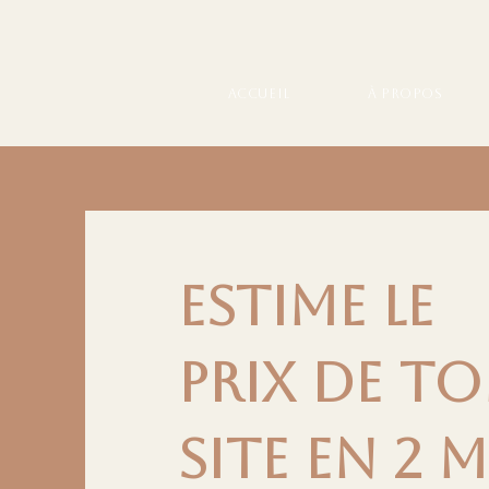
Accueil
À propos
estime le
prix de t
site en 2 