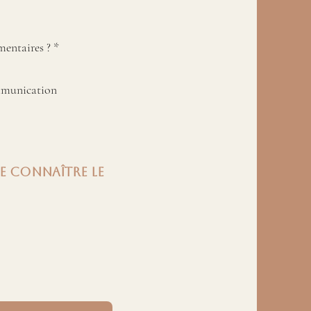
mentaires ?
*
mmunication
e connaître le