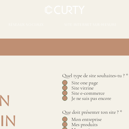
Réseaux sociaux
Site internet sur-mesure
Quel type de site souhaites-tu ?
*
Site one page
Site vitrine
Site e-commerce
Je ne sais pas encore
on
Que doit présenter ton site ?
*
min
Mon entreprise
Mes produits